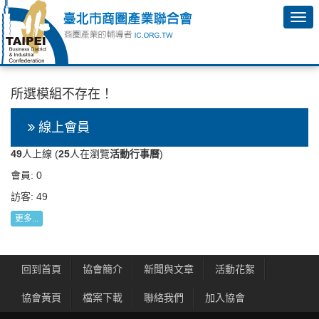
所選模組不存在！
線上會員
49
人上線 (
25
人在瀏覽
活動行事曆
)
會員: 0
訪客: 49
更多...
回到首頁
協會簡介
新聞與文章
活動花絮
協會黃頁
檔案下載
聯絡我們
加入協會