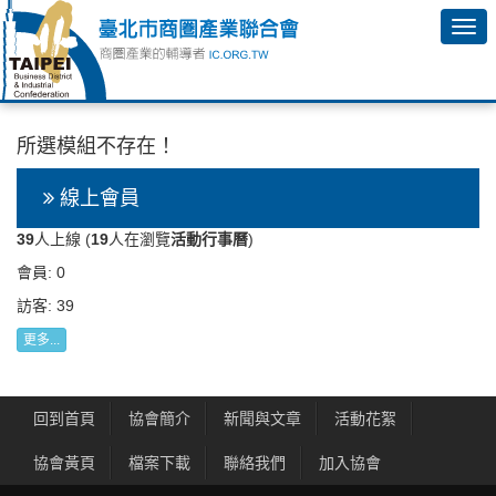
所選模組不存在！
線上會員
39
人上線 (
19
人在瀏覽
活動行事曆
)
會員: 0
訪客: 39
更多...
回到首頁
協會簡介
新聞與文章
活動花絮
協會黃頁
檔案下載
聯絡我們
加入協會