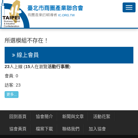
所選模組不存在！
線上會員
23
人上線 (
15
人在瀏覽
活動行事曆
)
會員: 0
訪客: 23
更多...
回到首頁
協會簡介
新聞與文章
活動花絮
協會黃頁
檔案下載
聯絡我們
加入協會