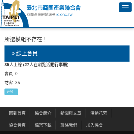
所選模組不存在！
線上會員
35
人上線 (
27
人在瀏覽
活動行事曆
)
會員: 0
訪客: 35
更多...
回到首頁
協會簡介
新聞與文章
活動花絮
協會黃頁
檔案下載
聯絡我們
加入協會