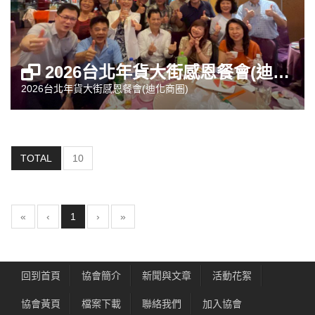
2026台北年貨大街感恩餐會(迪化商圈)
2026台北年貨大街感恩餐會(迪化商圈)
TOTAL
10
(current)
«
‹
1
›
»
回到首頁
協會簡介
新聞與文章
活動花絮
協會黃頁
檔案下載
聯絡我們
加入協會