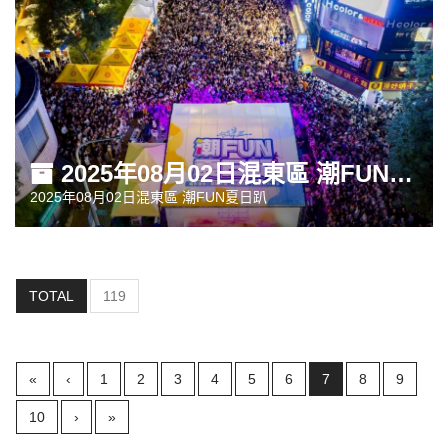
2025年08月02日混東區 潮FUN夏日趴
2025年08月02日混東區 潮FUN夏日趴
TOTAL
119
(current)
«
‹
1
2
3
4
5
6
7
8
9
10
›
»