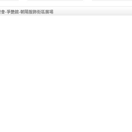
台北燈會-爭艷館-朝陽服飾街區展場