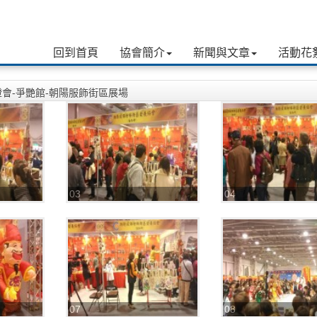
回到首頁
協會簡介
新聞與文章
活動花
台北燈會-爭艷館-朝陽服飾街區展場
03
04
07
08