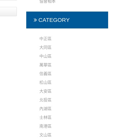
協會相本
CATEGORY
中正區
大同區
中山區
萬華區
信義區
松山區
大安區
北投區
內湖區
士林區
南港區
文山區