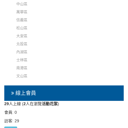
中山區
萬華區
信義區
松山區
大安區
北投區
內湖區
士林區
南港區
文山區
線上會員
29
人上線 (
2
人在瀏覽
活動花絮
)
會員: 0
訪客: 29