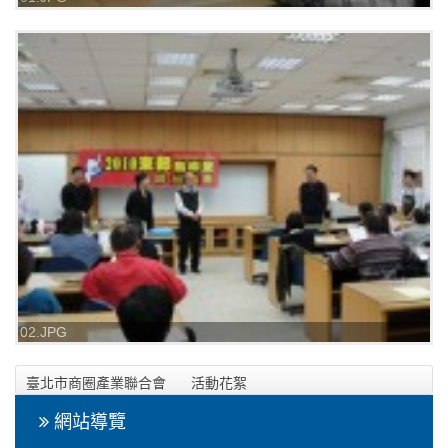
02.JPG
臺北市商圈產業聯合會
活動花絮
2010台灣東部(台東花蓮地區)島嶼型咖啡品賞分享會
網站導覽