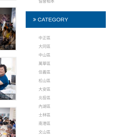
協會相本
CATEGORY
中正區
大同區
圈交流觀摩
中山區
萬華區
信義區
松山區
大安區
圈交流觀摩
北投區
內湖區
士林區
南港區
文山區