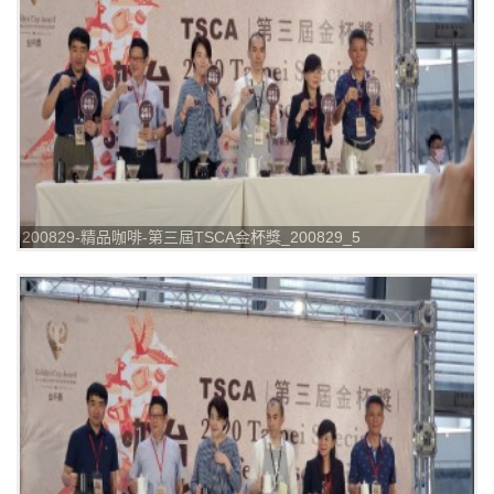
200829-精品咖啡-第三屆TSCA金杯獎_200829_5