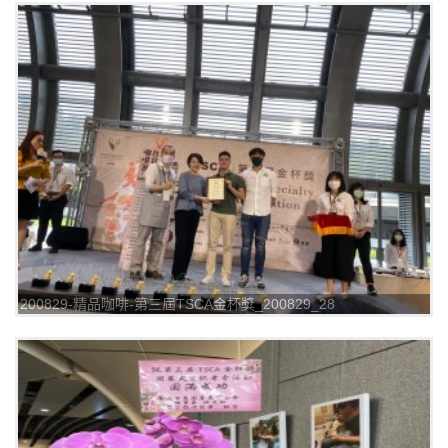
200829-精品咖啡-第三屆TSCA金杯獎_200829_28