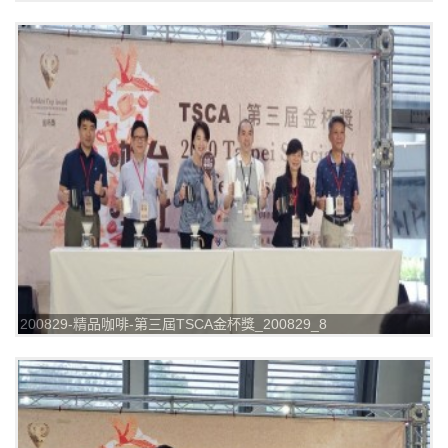
200829-精品咖啡-第三屆TSCA金杯獎_200829_8