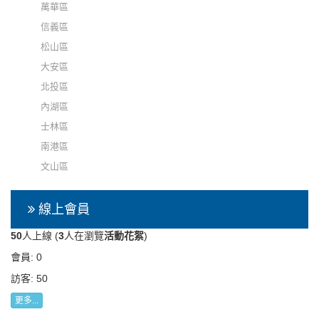
萬華區
信義區
松山區
大安區
北投區
內湖區
士林區
南港區
文山區
線上會員
50
人上線 (
3
人在瀏覽
活動花絮
)
會員: 0
訪客: 50
更多...