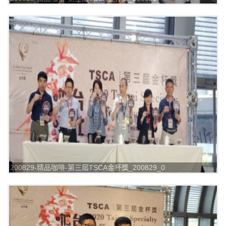
200829-精品咖啡-第三屆TSCA金杯獎_200829_0