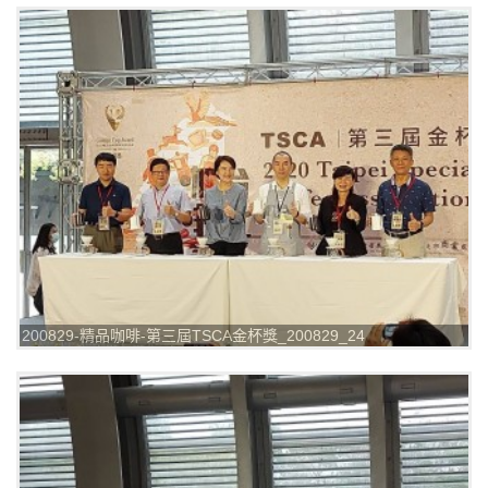
200829-精品咖啡-第三屆TSCA金杯獎_200829_24