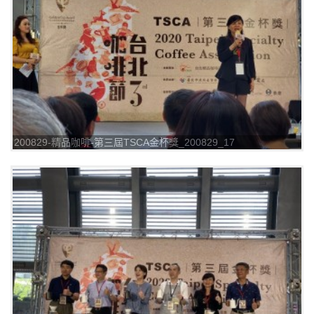
200829-精品咖啡-第三屆TSCA金杯獎_200829_17