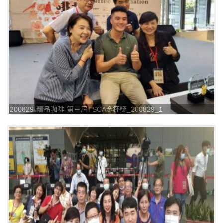
200829-精品咖啡-第三屆TSCA金杯獎_200829_1