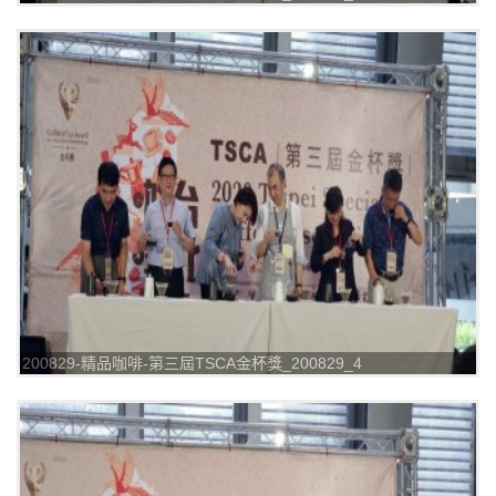
200829-精品咖啡-第三屆TSCA金杯獎_200829_4