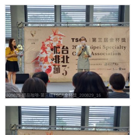
200829-精品咖啡-第三屆TSCA金杯獎_200829_16