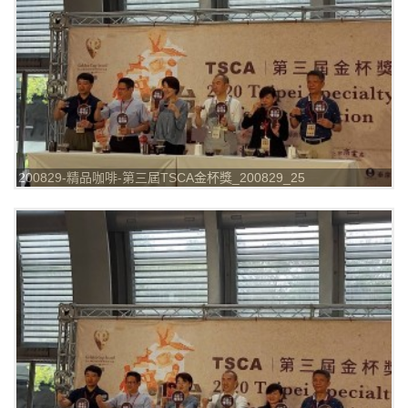
200829-精品咖啡-第三屆TSCA金杯獎_200829_25