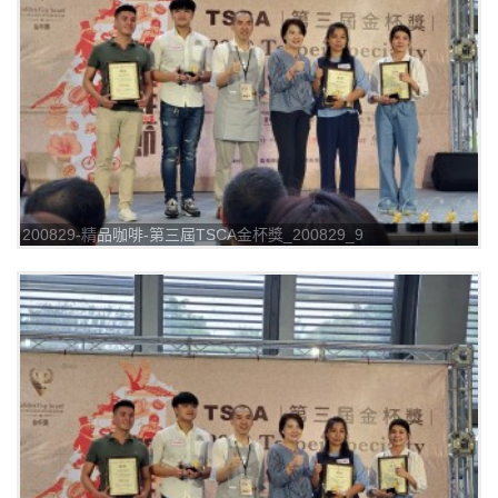
200829-精品咖啡-第三屆TSCA金杯獎_200829_9