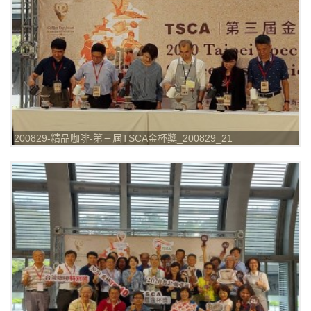
200829-精品咖啡-第三屆TSCA金杯獎_200829_21