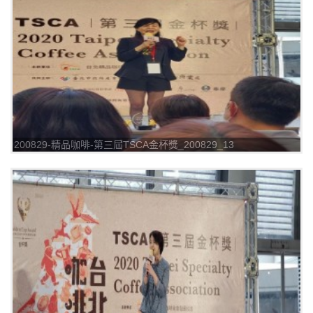
200829-精品咖啡-第三屆TSCA金杯獎_200829_13