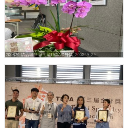
200829-精品咖啡-第三屆TSCA金杯獎_200829_29