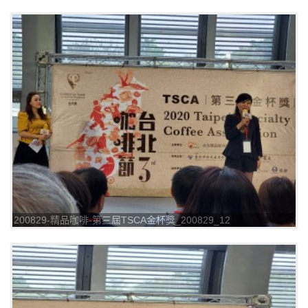
200829-精品咖啡-第三屆TSCA金杯獎_200829_12