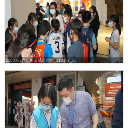
1100331百年謎漾佛鼓重現_210331_10