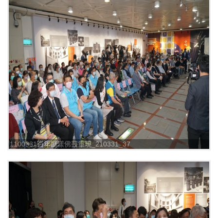
1100331百年謎漾佛鼓重現_210331_37