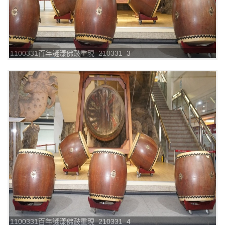
1100331百年謎漾佛鼓重現_210331_3
1100331百年謎漾佛鼓重現_210331_4