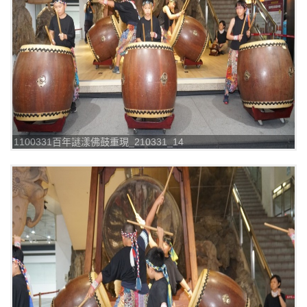
1100331百年謎漾佛鼓重現_210331_14