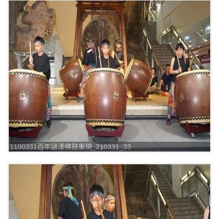
1100331百年謎漾佛鼓重現_210331_33