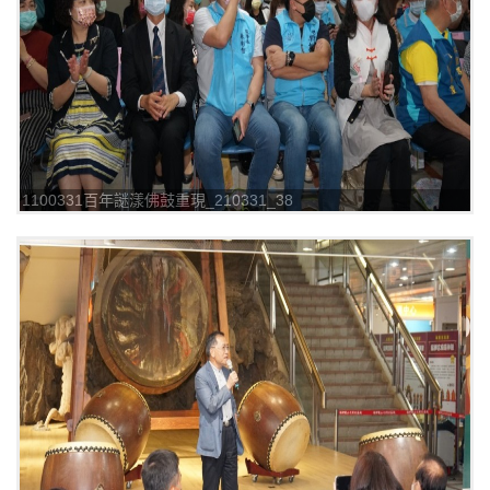
1100331百年謎漾佛鼓重現_210331_38