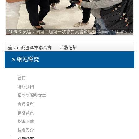
210903-東區商圈第二屆第一次會員大會暨理監事選舉_210905_7
臺北市商圈產業聯合會
活動花絮
2021年9月3日-台北市東區商圈發展協會第二屆第一次會員大會
網站導覽
暨理監事選舉活動相本
首頁
聯絡我們
最新新聞與文章
會員名單
協會黃頁
檔案下載
協會簡介
活動花絮