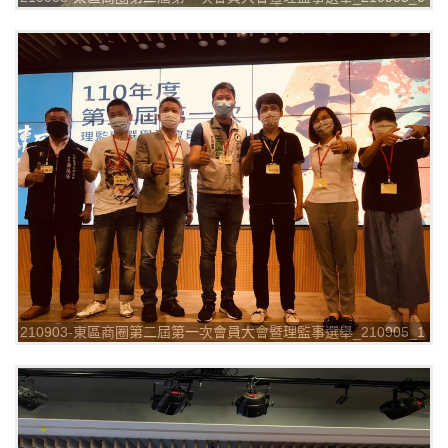
210903-東區商圈第二屆第一次會員大會暨理監事選舉_210905_1