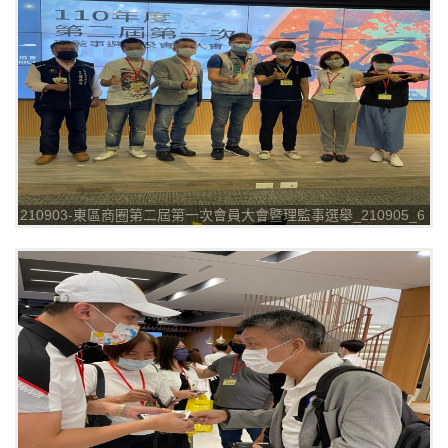
210903-東區商圈第二屆第一次會員大會暨理監事選舉_210905_6