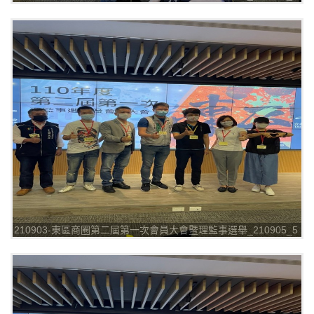
210903-東區商圈第二屆第一次會員大會暨理監事選舉_210905_5