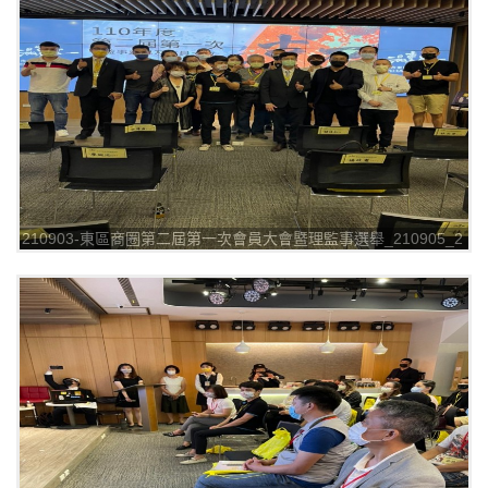
210903-東區商圈第二屆第一次會員大會暨理監事選舉_210905_2