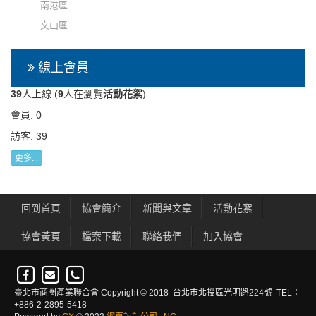
南港區
文山區
線上會員
39
人上線 (
9
人在瀏覽
活動花絮
)
會員: 0
訪客: 39
更多...
回到首頁
協會簡介
新聞與文章
活動花絮
協會黃頁
檔案下載
聯絡我們
加入協會
臺北市商圈產業聯合會 Copyright © 2018 台北市北投區光明路224號 TEL：
+886-2-2895-5418