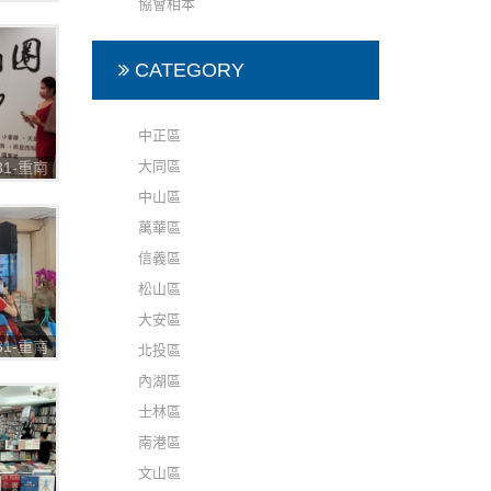
協會相本
購物節
CATEGORY
中正區
大同區
031-重南
購物節
中山區
萬華區
信義區
松山區
大安區
031-重南
北投區
購物節
內湖區
士林區
南港區
文山區