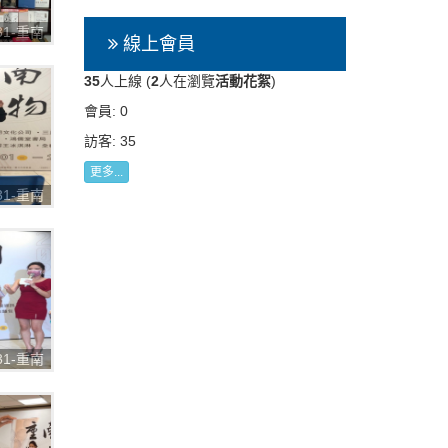
031-重南
線上會員
購物節
35
人上線 (
2
人在瀏覽
活動花絮
)
會員: 0
訪客: 35
更多...
031-重南
購物節
031-重南
購物節