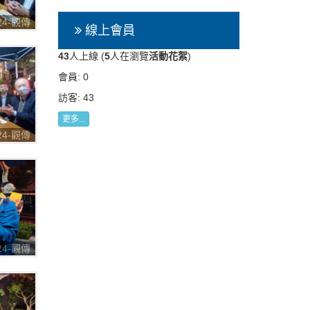
224-觀傳
線上會員
七彩八寶
43
人上線 (
5
人在瀏覽
活動花絮
)
會員: 0
訪客: 43
更多...
224-觀傳
七彩八寶
224-觀傳
七彩八寶