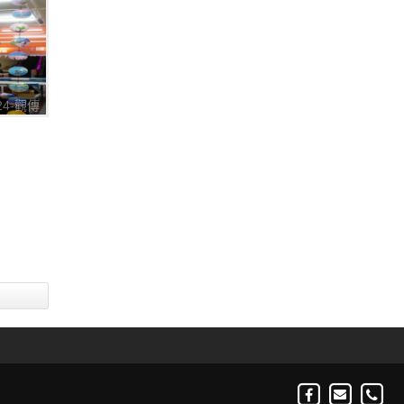
224-觀傳
七彩八寶