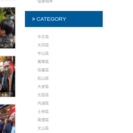
協會相本
七彩八寶
CATEGORY
中正區
大同區
224-觀傳
七彩八寶
中山區
萬華區
信義區
松山區
大安區
224-觀傳
北投區
七彩八寶
內湖區
士林區
南港區
文山區