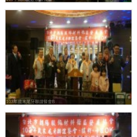
103年歲末尾牙聯誼餐會B