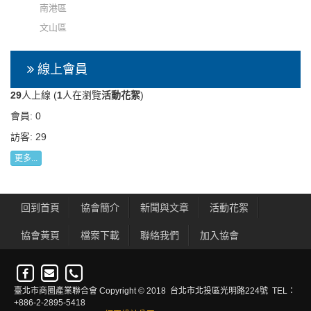
南港區
文山區
線上會員
29
人上線 (
1
人在瀏覽
活動花絮
)
會員: 0
訪客: 29
更多...
回到首頁
協會簡介
新聞與文章
活動花絮
協會黃頁
檔案下載
聯絡我們
加入協會
臺北市商圈產業聯合會 Copyright © 2018 台北市北投區光明路224號 TEL：
+886-2-2895-5418