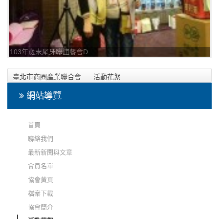
103年歲末尾牙聯誼餐會D
臺北市商圈產業聯合會
活動花絮
103年歲末尾牙聯誼餐會
網站導覽
首頁
聯絡我們
最新新聞與文章
會員名單
協會黃頁
檔案下載
協會簡介