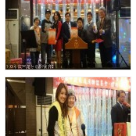
103年歲末尾牙聯誼餐會C