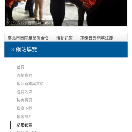
20150612翔韻開幕_9840
臺北市商圈產業聯合會
活動花絮
翔韻音響開幕誌慶
網站導覽
首頁
聯絡我們
最新新聞與文章
會員名單
協會黃頁
檔案下載
協會簡介
活動花絮