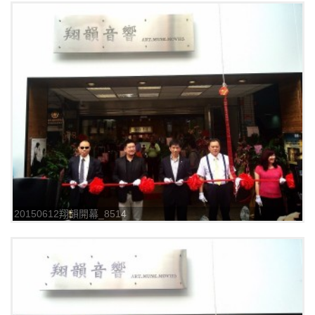
20150612翔韻開幕_8514