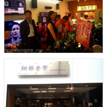
20150612翔韻開幕_2985