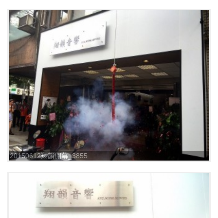
20150612翔韻開幕_3855