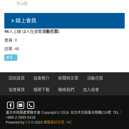
文山區
線上會員
46
人上線 (
2
人在瀏覽
活動花絮
)
會員: 0
訪客: 46
更多...
回到首頁
協會簡介
新聞與文章
活動花絮
協會黃頁
檔案下載
聯絡我們
加入協會
臺北市商圈產業聯合會 Copyright © 2018 台北市北投區光明路224號 TEL：
+886-2-2895-5418
Powered by
CX
© 2022
網頁設計公司
:
NC
.