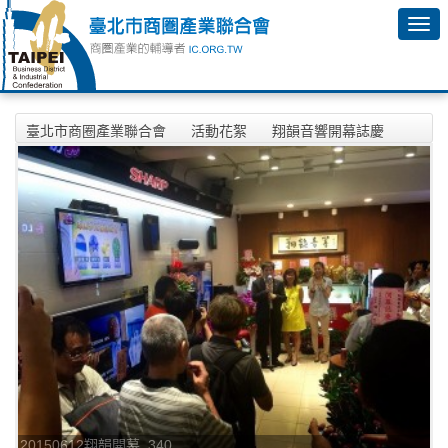
臺北市商圈產業聯合會
活動花絮
翔韻音響開幕誌慶
20150612翔韻開幕_340