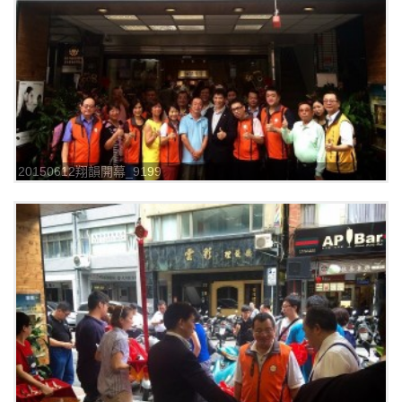
20150612翔韻開幕_9199