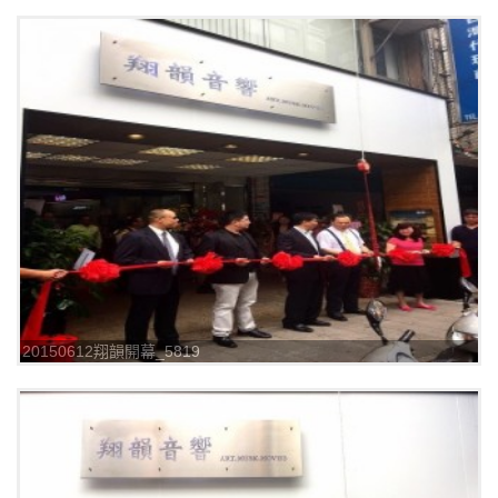
20150612翔韻開幕_5819