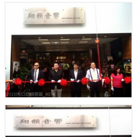
20150612翔韻開幕_8074