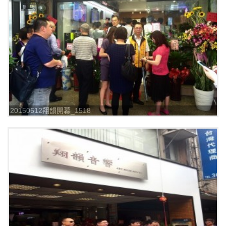
20150612翔韻開幕_1518