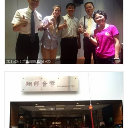
20150612翔韻開幕_1923