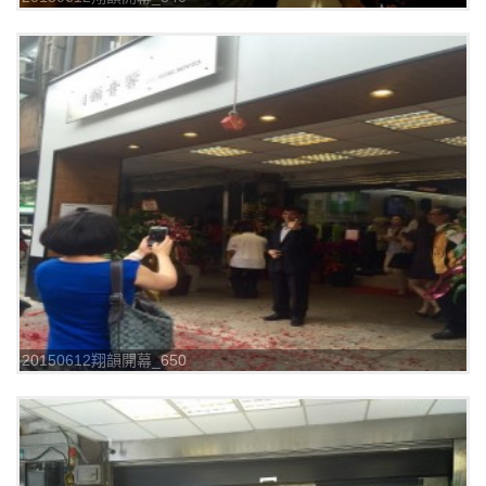
20150612翔韻開幕_650