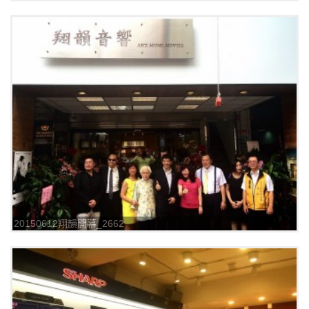
20150612翔韻開幕_2662