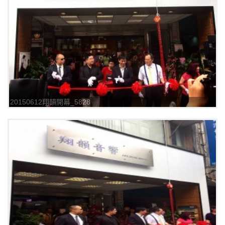
20150612翔韻開幕_5828