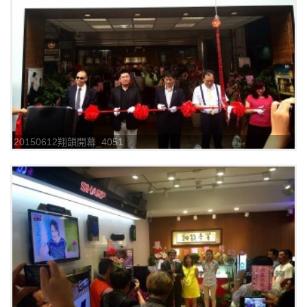
20150612翔韻開幕_4051