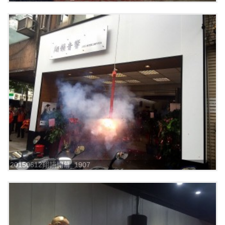
20150612翔韻開幕_1907