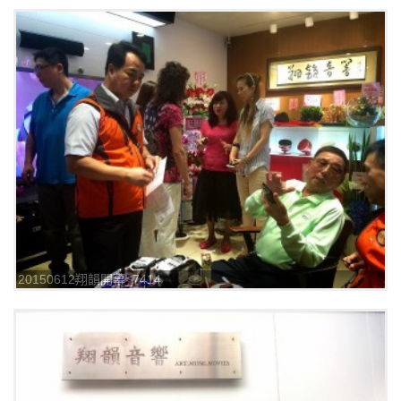
20150612翔韻開幕_7414