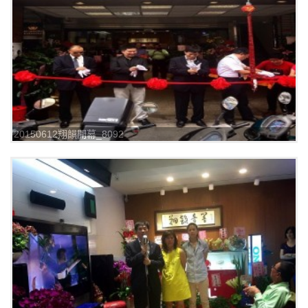
20150612翔韻開幕_8092