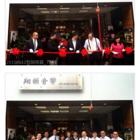
20150612翔韻開幕_7744