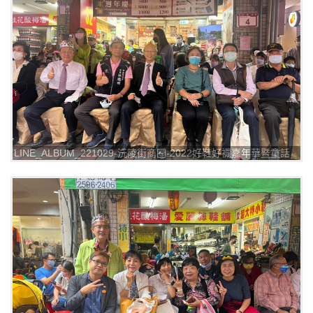
LINE_ALBUM_221029-沅陵街商圈-2022好鞋好襪嘉年華暨童話
踩街漫遊_221029_2