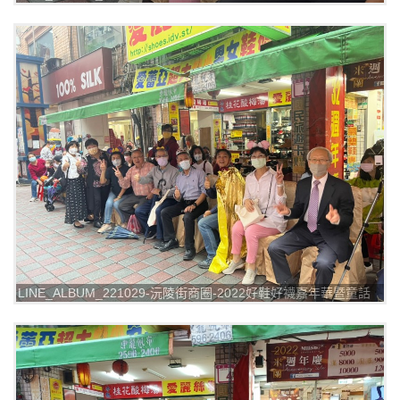
踩街漫遊_221029_4
LINE_ALBUM_221029-沅陵街商圈-2022好鞋好襪嘉年華暨童話
踩街漫遊_221029_5