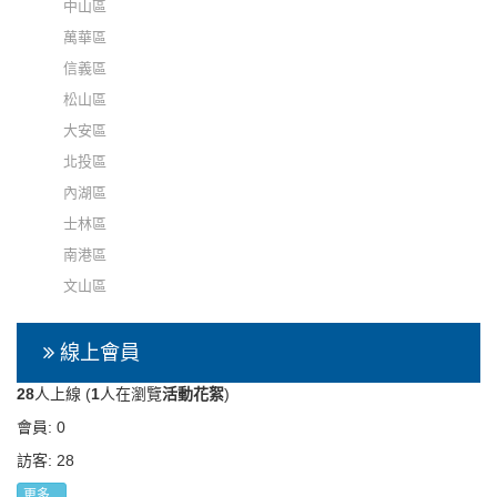
中山區
萬華區
信義區
松山區
大安區
北投區
內湖區
士林區
南港區
文山區
線上會員
28
人上線 (
1
人在瀏覽
活動花絮
)
會員: 0
訪客: 28
更多...