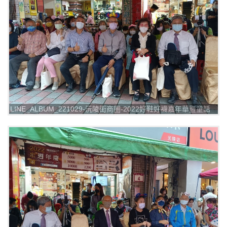
LINE_ALBUM_221029-沅陵街商圈-2022好鞋好襪嘉年華暨童話
踩街漫遊_221029_6