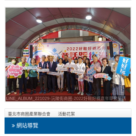
踩街漫遊_221029_8
LINE_ALBUM_221029-沅陵街商圈-2022好鞋好襪嘉年華暨童話
踩街漫遊_221029_9
臺北市商圈產業聯合會
活動花絮
2022年10月29日-沅陵街商圈-2022好鞋好襪嘉年華暨童話踩街
網站導覽
漫遊網頁相本