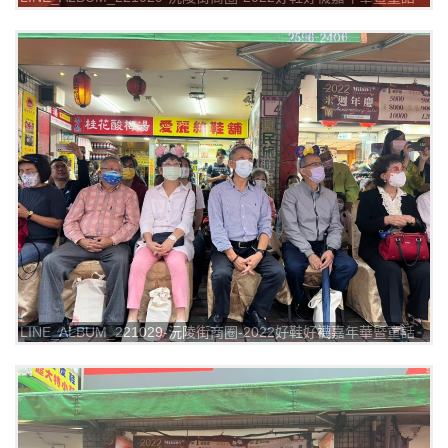
踩街漫遊_221029_0
LINE_ALBUM_221029-沅陵街商圈-2022好鞋好襪嘉年華暨童話
踩街漫遊_221029_1