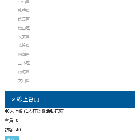
中山區
萬華區
信義區
松山區
大安區
北投區
內湖區
士林區
南港區
文山區
線上會員
40
人上線 (
1
人在瀏覽
活動花絮
)
會員: 0
訪客: 40
更多...