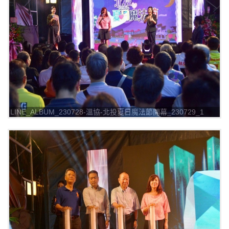
LINE_ALBUM_230728-溫協-北投夏日魔法節開幕_230729_1