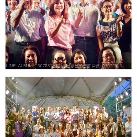
LINE_ALBUM_230728-溫協-北投夏日魔法節開幕_230729_6