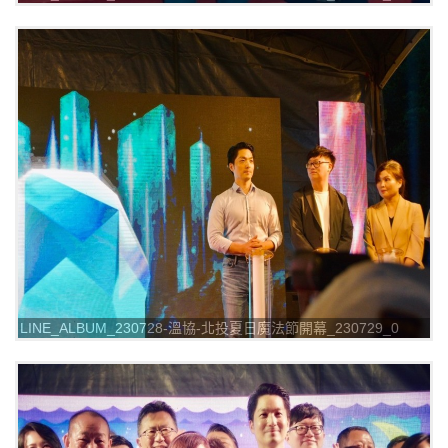
LINE_ALBUM_230728-溫協-北投夏日魔法節開幕_230729_0