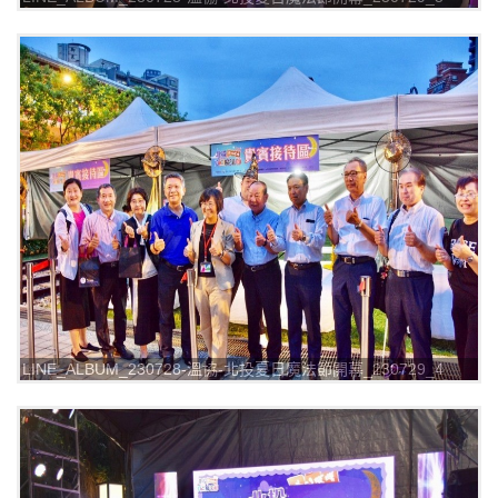
LINE_ALBUM_230728-溫協-北投夏日魔法節開幕_230729_4