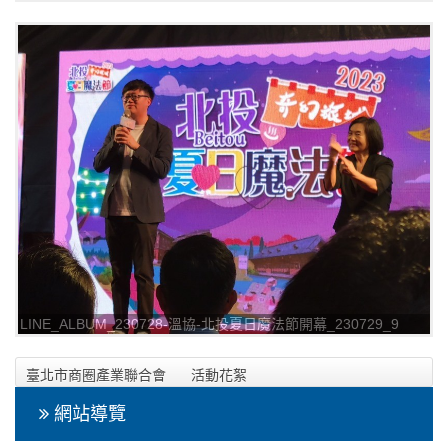
LINE_ALBUM_230728-溫協-北投夏日魔法節開幕_230729_9
臺北市商圈產業聯合會
活動花絮
2023年07月28日-溫協-北投夏日魔法節開幕相本
網站導覽