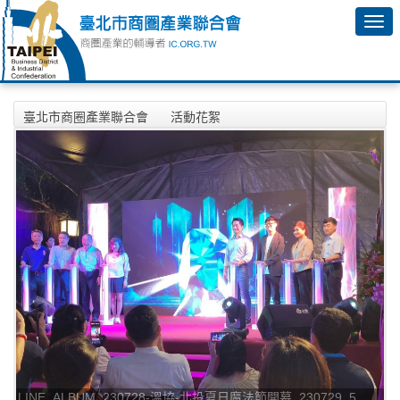
臺北市商圈產業聯合會
活動花絮
2023年07月28日-溫協-北投夏日魔法節開幕相本
LINE_ALBUM_230728-溫協-北投夏日魔法節開幕_230729_5