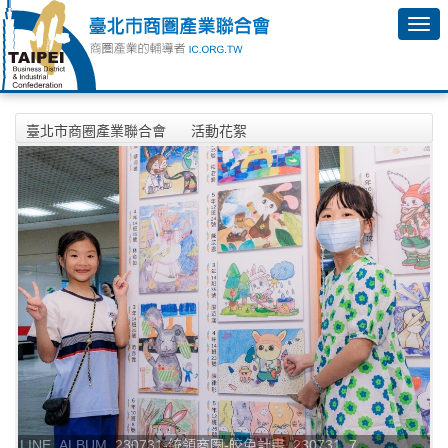
臺北市商圈產業聯合會
活動花絮
2023年07月31日-統領商圈-皎兔計畫活動相本
LINE_ALBUM_230731-統領商圈-皎兔計畫_230731_7