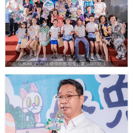
LINE_ALBUM_230731-統領商圈-皎兔計畫_230731_1