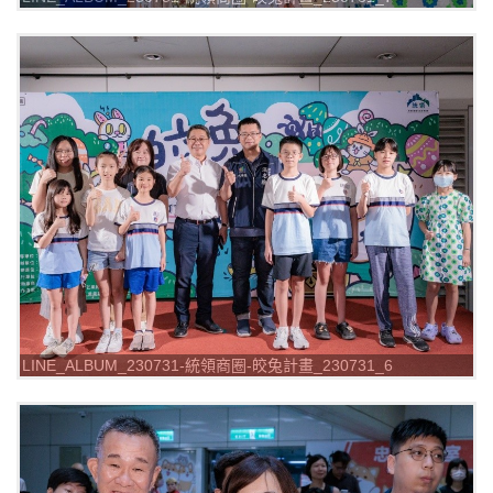
LINE_ALBUM_230731-統領商圈-皎兔計畫_230731_6