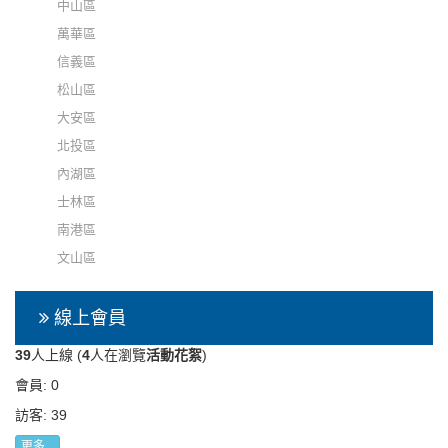
中山區
萬華區
信義區
松山區
大安區
北投區
內湖區
士林區
南港區
文山區
線上會員
39
人上線 (
4
人在瀏覽
活動花絮
)
會員: 0
訪客: 39
更多...