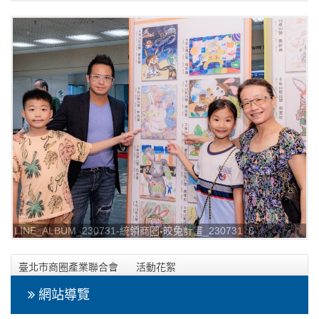
LINE_ALBUM_230731-統領商圈-皎兔計畫_230731_8
臺北市商圈產業聯合會
活動花絮
2023年07月31日-統領商圈-皎兔計畫活動相本
網站導覽