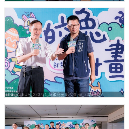
LINE_ALBUM_230731-統領商圈-皎兔計畫_230731_2