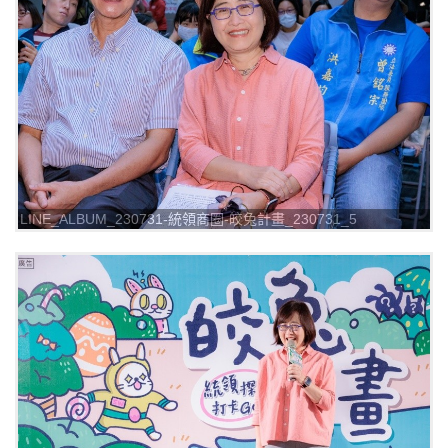
LINE_ALBUM_230731-統領商圈-皎兔計畫_230731_5