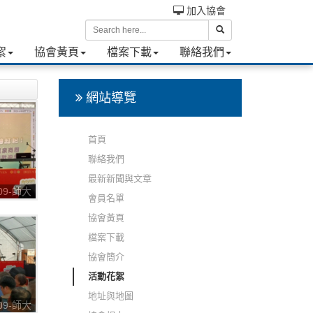
加入協會
絮
協會黃頁
檔案下載
聯絡我們
網站導覽
首頁
聯絡我們
最新新聞與文章
909-師大
會員名單
開學季
協會黃頁
9_7
檔案下載
協會簡介
活動花絮
地址與地圖
909-師大