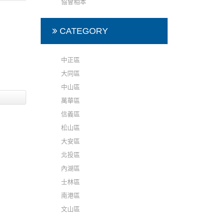
協會相本
開學季
9_3
CATEGORY
中正區
大同區
中山區
萬華區
信義區
松山區
大安區
北投區
內湖區
士林區
南港區
文山區