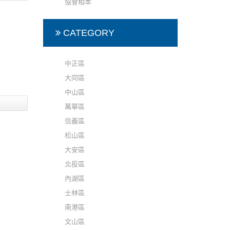
協會相本
第四次會
照片
CATEGORY
中正區
大同區
中山區
萬華區
信義區
松山區
大安區
北投區
內湖區
士林區
南港區
文山區