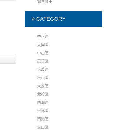
協會相本
次會員
會
CATEGORY
中正區
大同區
中山區
萬華區
信義區
松山區
大安區
北投區
內湖區
士林區
南港區
文山區