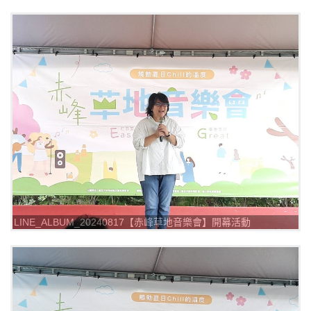
_240817_6
LINE_ALBUM_20240817【赤峰草地音樂會】開幕活動
_240817_5