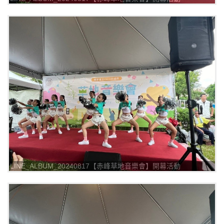
_240817_20
LINE_ALBUM_20240817【赤峰草地音樂會】開幕活動
_240817_16