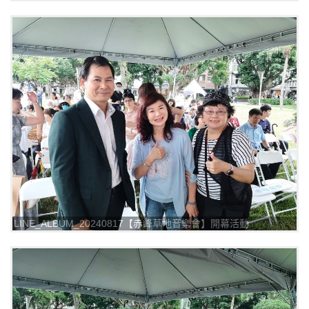
_240817_10
LINE_ALBUM_20240817【赤峰草地音樂會】開幕活動
_240817_9