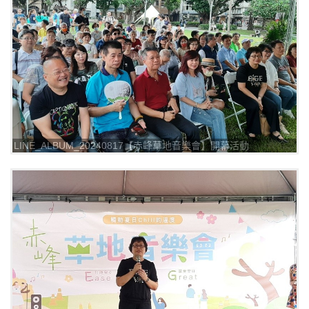
LINE_ALBUM_20240817【赤峰草地音樂會】開幕活動
_240817_8