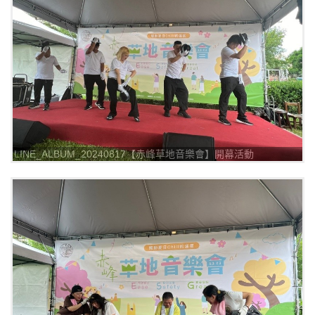
LINE_ALBUM_20240817【赤峰草地音樂會】開幕活動
_240817_19