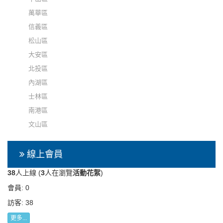
萬華區
信義區
松山區
大安區
北投區
內湖區
士林區
南港區
文山區
線上會員
38
人上線 (
3
人在瀏覽
活動花絮
)
會員: 0
訪客: 38
更多...