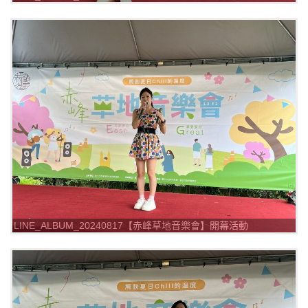
_240817_15
LINE_ALBUM_20240817【赤峰草地音樂會】開幕活動
_240817_14