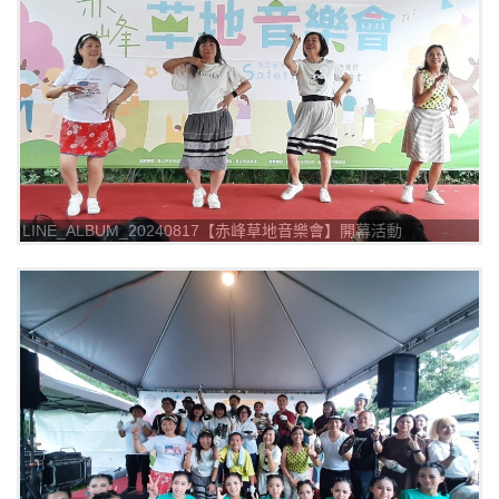
LINE_ALBUM_20240817【赤峰草地音樂會】開幕活動
_240817_4