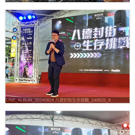
LINE_ALBUM_20240824 八德封街生存挑戰_240825_9