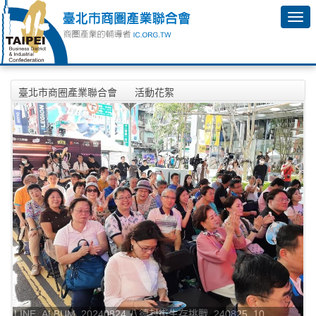
臺北市商圈產業聯合會
活動花絮
2024年08月24日 八德封街生存挑戰相本
LINE_ALBUM_20240824 八德封街生存挑戰_240825_10