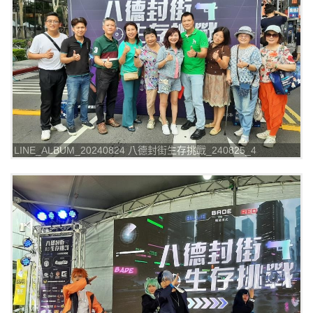
LINE_ALBUM_20240824 八德封街生存挑戰_240825_4