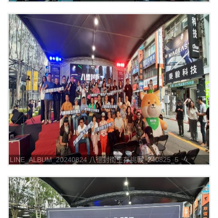
LINE_ALBUM_20240824 八德封街生存挑戰_240825_5