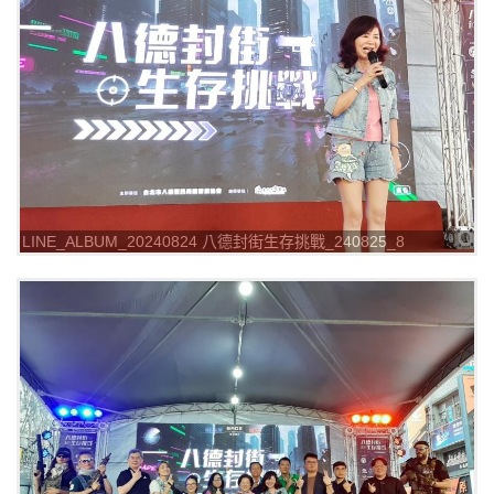
LINE_ALBUM_20240824 八德封街生存挑戰_240825_8