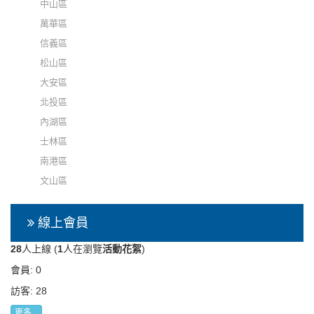
中山區
萬華區
信義區
松山區
大安區
北投區
內湖區
士林區
南港區
文山區
線上會員
28
人上線 (
1
人在瀏覽
活動花絮
)
會員: 0
訪客: 28
更多...