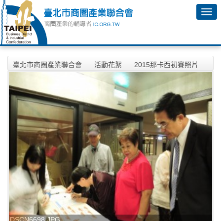
臺北市商圈產業聯合會
活動花絮
2015那卡西初賽照片
DSCN6698.JPG