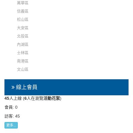
萬華區
信義區
松山區
大安區
北投區
內湖區
士林區
南港區
文山區
線上會員
45
人上線 (
6
人在瀏覽
活動花絮
)
會員: 0
訪客: 45
更多...