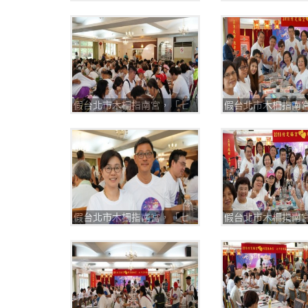
夕情人封茶趣」
夕情人封茶趣」
_180812_0008
_180812_0009
假台北市木柵指南宮，「七
假台北市木柵指南
夕情人封茶趣」
夕情人封茶趣」
_180812_0016
_180812_0018
假台北市木柵指南宮，「七
假台北市木柵指南
夕情人封茶趣」
夕情人封茶趣」
_180812_0025
_180812_0026