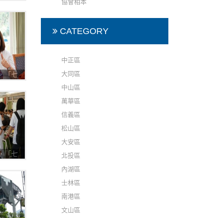
協會相本
CATEGORY
中正區
大同區
，「七
中山區
萬華區
信義區
松山區
大安區
，「七
北投區
內湖區
士林區
南港區
文山區