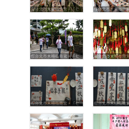
假台北市木柵指南宮，「七
假台北市木柵指南
夕情人封茶趣」
夕情人封茶趣」
_180812_0030
_180812_0031
假台北市木柵指南宮，「七
假台北市木柵指南
夕情人封茶趣」
夕情人封茶趣」
_180812_0034
_180812_0035
假台北市木柵指南宮，「七
假台北市木柵指南
夕情人封茶趣」
夕情人封茶趣」
_180812_0038
_180812_0039