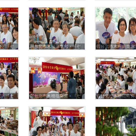
夕情人封茶趣」
夕情人封茶趣」
_180812_0012
_180812_0015
宮，「七
假台北市木柵指南宮，「七
假台北市木柵指南宮
夕情人封茶趣」
夕情人封茶趣」
_180812_0020
_180812_0023
宮，「七
假台北市木柵指南宮，「七
假台北市木柵指南宮
夕情人封茶趣」
夕情人封茶趣」
_180812_0027
_180812_0029