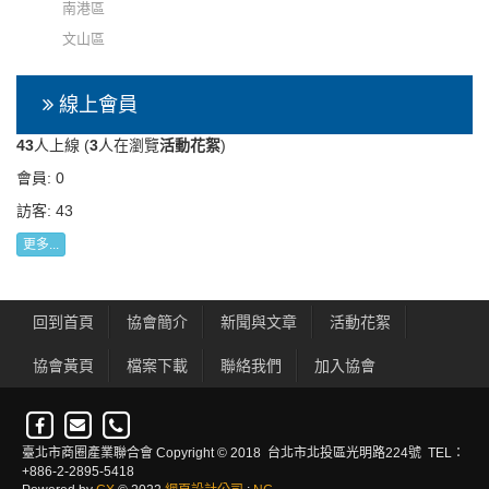
南港區
文山區
線上會員
43
人上線 (
3
人在瀏覽
活動花絮
)
會員: 0
訪客: 43
更多...
回到首頁
協會簡介
新聞與文章
活動花絮
協會黃頁
檔案下載
聯絡我們
加入協會
臺北市商圈產業聯合會 Copyright © 2018 台北市北投區光明路224號 TEL：
+886-2-2895-5418