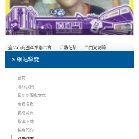
08
臺北市商圈產業聯合會
活動花絮
西門潮創節
網站導覽
首頁
聯絡我們
最新新聞與文章
會員名單
協會黃頁
檔案下載
協會簡介
活動花絮