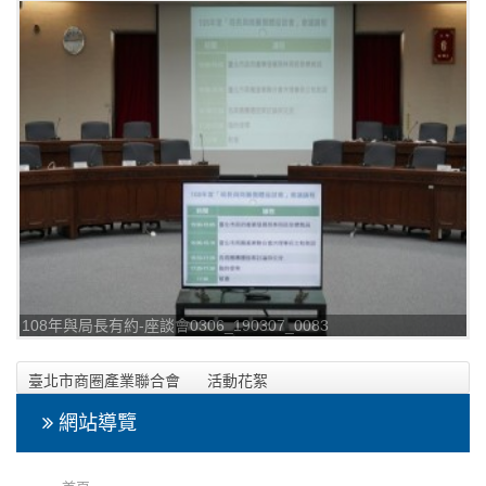
108年與局長有約-座談會0306_190307_0083
臺北市商圈產業聯合會
活動花絮
2019年3月6日-108年與局長有約-座談會相本
網站導覽