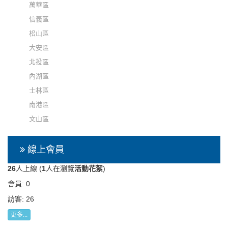
萬華區
信義區
松山區
大安區
北投區
內湖區
士林區
南港區
文山區
線上會員
26
人上線 (
1
人在瀏覽
活動花絮
)
會員: 0
訪客: 26
更多...