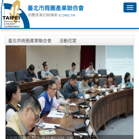
臺北市商圈產業聯合會
活動花絮
2019年3月6日-108年與局長有約-座談會相本
108年與局長有約-座談會0306_190307_0043