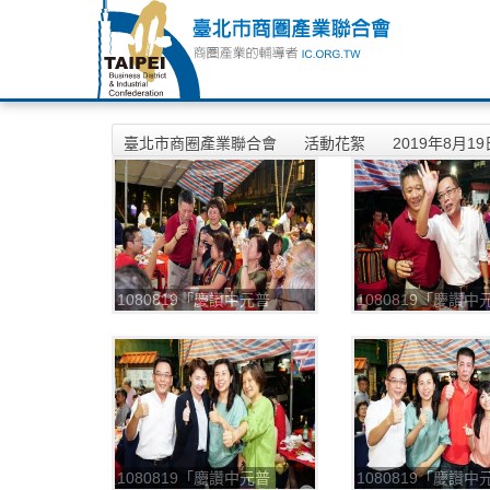
臺北市商圈產業聯合會
活動花絮
2019年8月
1080819「慶讚中元普
1080819「慶讚中
渡」，平安餐
渡」，平安餐
_190820_0001
_190820_0002
1080819「慶讚中元普
1080819「慶讚中