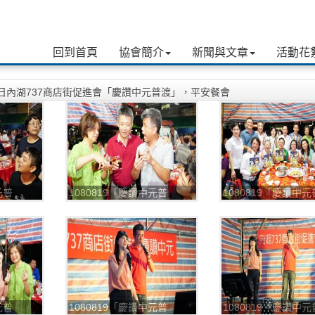
回到首頁
協會簡介
新聞與文章
活動花
19日內湖737商店街促進會「慶讚中元普渡」，平安餐會
元普
1080819「慶讚中元普
1080819「慶讚中元
渡」，平安餐
渡」，平安餐
_190820_0003
_190820_0004
元普
1080819「慶讚中元普
1080819「慶讚中元