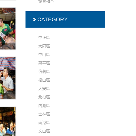
協會相本
CATEGORY
中正區
大同區
普
中山區
萬華區
信義區
松山區
大安區
普
北投區
內湖區
士林區
南港區
文山區