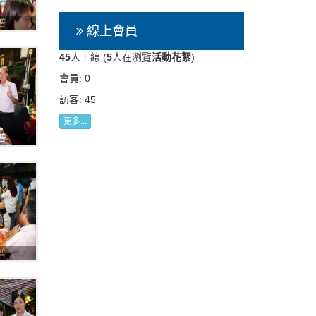
普
線上會員
45
人上線 (
5
人在瀏覽
活動花絮
)
會員: 0
訪客: 45
更多...
普
普